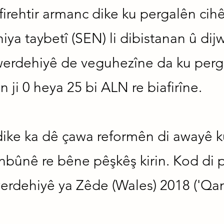
rehtir armanc dike ku pergalên cihê
a taybetî (SEN) li dibistanan û dij
erdehiyê de veguhezîne da ku pergal
n ji 0 heya 25 bi ALN re biafirîne.
ke ka dê çawa reformên di awayê ku 
hînbûnê re bêne pêşkêş kirin. Kod d
erdehiyê ya Zêde (Wales) 2018 ('Qan