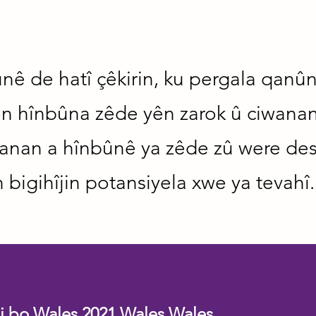
 de hatî çêkirin, ku pergala qanûnî 
ên hînbûna zêde yên zarok û ciwana
wanan a hînbûnê ya zêde zû were des
n bigihîjin potansiyela xwe ya tevahî.
i bo Wales 2021 Wales Wales.