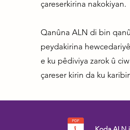
çareserkirina nakokiyan.
Qanûna ALN di bin qanûnê
peydakirina hewcedariy
e ku pêdiviya zarok û ci
çareser kirin da ku karibi
Koda ALN j