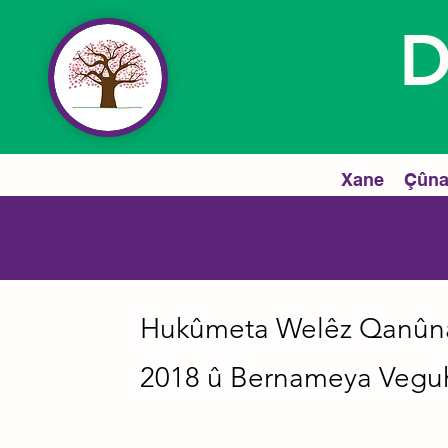
D
Xane
Çûna
Hukûmeta Welêz Qanûna
2018 û Bernameya Veguhe