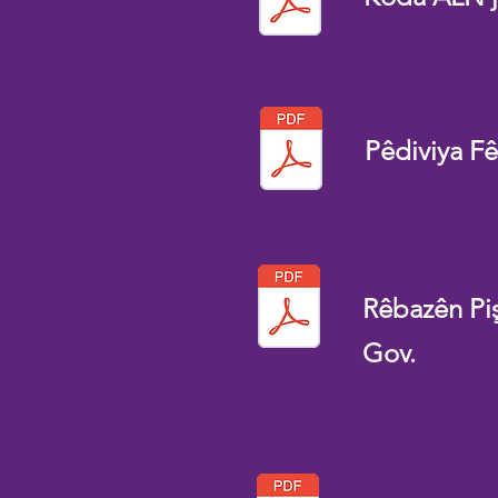
Pêdiviya F
Rêbazên Pi
Gov.