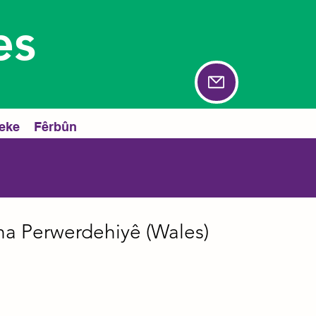
es
eke
Fêrbûn
a Perwerdehiyê (Wales)