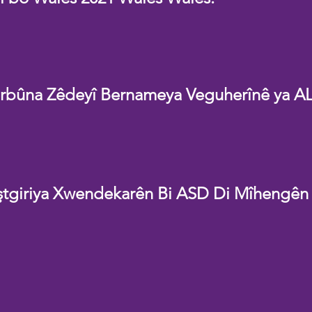
êrbûna Zêdeyî Bernameya Veguherînê ya A
ştgiriya Xwendekarên Bi ASD Di Mîhengên