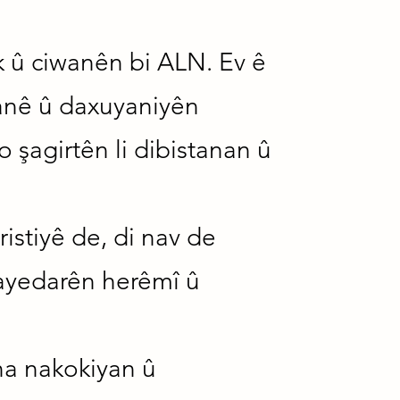
k û ciwanên bi ALN. Ev ê
tanê û daxuyaniyên
 şagirtên li dibistanan û
istiyê de, di nav de
 rayedarên herêmî û
ina nakokiyan û