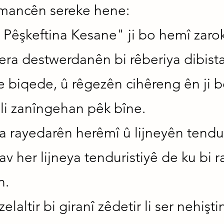
rmancên sereke hene:
 Pêşkeftina Kesane" ji bo hemî zaro
bera destwerdanên bi rêberiya dibis
e biqede, û rêgezên cihêreng ên ji bo
li zanîngehan pêk bîne.
ra rayedarên herêmî û lijneyên tendur
nav her lijneya tenduristiyê de ku bi
n.
laltir bi giranî zêdetir li ser nehişt