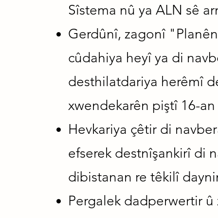
Sîstema nû ya ALN sê a
Gerdûnî, zagonî "Planên
cûdahiya heyî ya di nav
desthilatdariya herêmî d
xwendekarên piştî 16-an 
Hevkariya çêtir di navbe
efserek destnîşankirî di 
dibistanan re têkilî dayni
Pergalek dadperwertir û ze