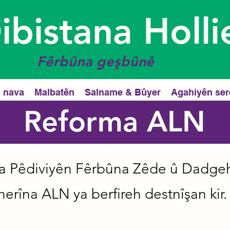
ibistana Holli
Fêrbûna geşbûnê
 nava
Malbatên
Salname & Bûyer
Agahiyên ser
Reforma ALN
 Pêdiviyên Fêrbûna Zêde û Dadgeh
rîna ALN ya berfireh destnîşan kir.