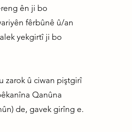
reng ên ji bo
wariyên fêrbûnê û/an
ek yekgirtî ji bo
zarok û ciwan piştgirî
i pêkanîna Qanûna
ûn) de, gavek girîng e.