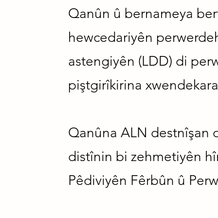
Qanûn û bernameya berfi
hewcedariyên perwerdehiy
astengiyên (LDD) di perw
piştgirîkirina xwendekara
Qanûna ALN destnîşan di
distînin bi zehmetiyên 
Pêdiviyên Fêrbûn û Perw