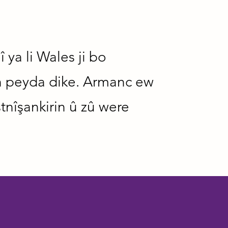
ya li Wales ji bo
n peyda dike. Armanc ew
tnîşankirin û zû were